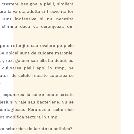
crestere benigna a pielii, similara
ara la varsta adulta si frecventa lor
 Sunt inofensive si nu necesita
i elimina daca va deranjeaza din
pete rotunjite sau ovalare pe piele
. De obicei sunt de culoare maronie,
rar, roz, galben sau alb. La debut au
 culloarea pielii apoi in timp, pe
turi de celule moarte culoarea se
.
a expunerea la soare poate creste
leziuni virale sau bacteriene. Nu se
ontagioase. Keratozele seboreice
pot modifica textura in timp.
a seboreica de keratoza actinica?