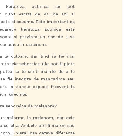
i keratoza actinica se pot
r dupa varsta de 40 de ani si
uste si scuame. Este important sa
eoarece keratoza actinica este
soare si prezinta un risc de a se
ele adica in carcinom.
za la culoare, dar tind sa fie mai
atozele seboreice. Ele pot fi plate
 putea sa le simti inainte de a le
sa fie insotite de mancarime sau
para in zonele expuse frecvent la
l si urechile.
za seboreica de melanom?
 transforma in melanom, dar cele
a cu alta. Ambele pot fi maron sau
corp. Exista insa cateva diferente