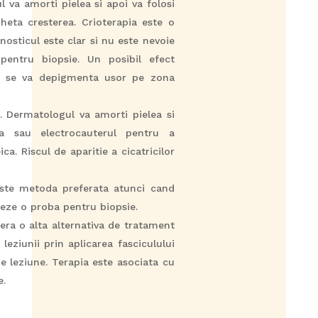
l va amorti pielea si apoi va folosi
heta cresterea. Crioterapia este o
nosticul este clar si nu este nevoie
pentru biopsie. Un posibil efect
a se va depigmenta usor pe zona
j. Dermatologul va amorti pielea si
ta sau electrocauterul pentru a
ca. Riscul de aparitie a cicatricilor
este metoda preferata atunci cand
eze o proba pentru biopsie.
fera o alta alternativa de tratament
leziunii prin aplicarea fasciculului
 leziune. Terapia este asociata cu
e.