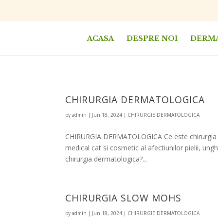
Search
for:
ACASA
DESPRE NOI
DERM
CHIRURGIA DERMATOLOGICA
by
admin
|
Jun 18, 2024
|
CHIRURGIE DERMATOLOGICA
CHIRURGIA DERMATOLOGICA Ce este chirurgia de
medical cat si cosmetic al afectiunilor pielii, ung
chirurgia dermatologica?...
CHIRURGIA SLOW MOHS
by
admin
|
Jun 18, 2024
|
CHIRURGIE DERMATOLOGICA