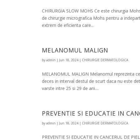
CHIRURGIA SLOW MOHS Ce este chirurgia Mohs? N
de chirurgie micrografica Mohs pentru a indeparta
extrem de eficienta care...
MELANOMUL MALIGN
by
admin
|
Jun 18, 2024
|
CHIRURGIE DERMATOLOGICA
MELANOMUL MALIGN Melanomul reprezinta cea ma
deces in interval destul de scurt daca nu este det
varste intre 25 si 29 de ani....
PREVENTIE SI EDUCATIE IN CAN
by
admin
|
Jun 18, 2024
|
CHIRURGIE DERMATOLOGICA
PREVENTIE SI EDUCATIE IN CANCERUL DE PIELE Le