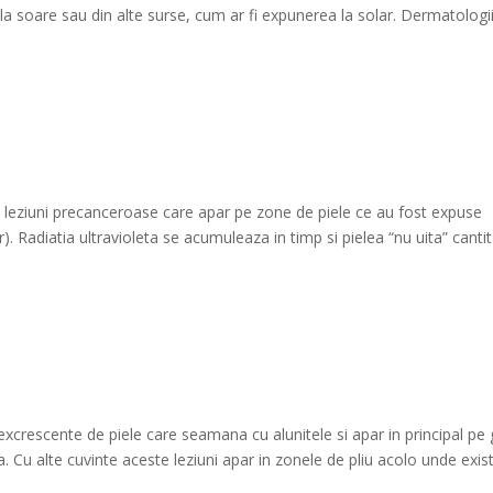
e la soare sau din alte surse, cum ar fi expunerea la solar. Dermatologi
eziuni precanceroase care apar pe zone de piele ce au fost expuse
r). Radiatia ultravioleta se acumuleaza in timp si pielea “nu uita” canti
rescente de piele care seamana cu alunitele si apar in principal pe 
a. Cu alte cuvinte aceste leziuni apar in zonele de pliu acolo unde exis