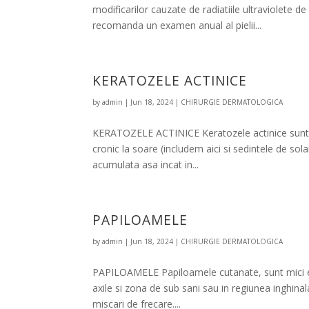
modificarilor cauzate de radiatiile ultraviolete d
recomanda un examen anual al pielii...
KERATOZELE ACTINICE
by
admin
|
Jun 18, 2024
|
CHIRURGIE DERMATOLOGICA
KERATOZELE ACTINICE Keratozele actinice sunt l
cronic la soare (includem aici si sedintele de sola
acumulata asa incat in...
PAPILOAMELE
by
admin
|
Jun 18, 2024
|
CHIRURGIE DERMATOLOGICA
PAPILOAMELE Papiloamele cutanate, sunt mici exc
axile si zona de sub sani sau in regiunea inghinal
miscari de frecare....