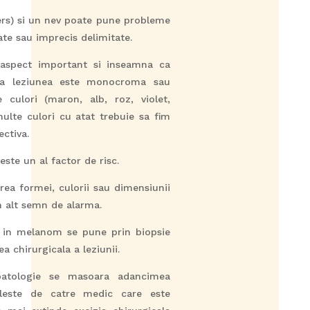
ers) si un nev poate pune probleme
te sau imprecis delimitate.
 aspect important si inseamna ca
ca leziunea este monocroma sau
culori (maron, alb, roz, violet,
ulte culori cu atat trebuie sa fim
ectiva.
ste un al factor de risc.
rea formei, culorii sau dimensiunii
n alt semn de alarma.
e in melanom se pune prin biopsie
 chirurgicala a leziunii.
patologie se masoara adancimea
ileste de catre medic care este