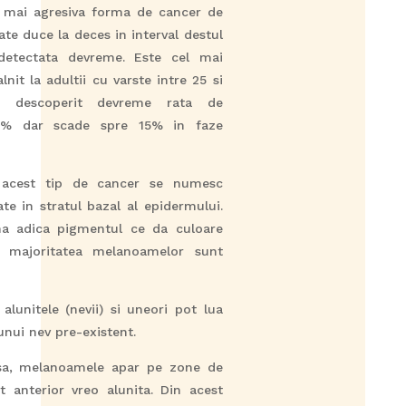
 mai agresiva forma de cancer de
ate duce la deces in interval destul
etectata devreme. Este cel mai
lnit la adultii cu varste intre 25 si
 descoperit devreme rata de
99% dar scade spre 15% in faze
a acest tip de cancer se numesc
ate in stratul bazal al epidermului.
na adica pigmentul ce da culoare
za majoritatea melanoamelor sunt
unitele (nevii) si uneori pot lua
 unui nev pre-existent.
nsa, melanoamele apar pe zone de
t anterior vreo alunita. Din acest