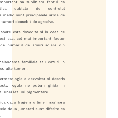
important sa subliniem faptul ca
odica dublata de controlul
e medic sunt principalele arme de
i tumori deosebit de agresive.
soare este dovedita si in ceea ce
est caz, cel mai important factor
 de numarul de arsuri solare din
melanoame familiale sau cazuri in
cu alte tumori.
rmatologie a dezvoltat si descris
asta regula ne putem ghida in
al unei leziuni pigmentare.
dica daca tragem o linie imaginara
 cele doua jumatati sunt diferite ca
.